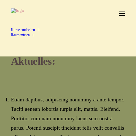
Kurse entdecken
Raum mieten
Aktuelles
:
Etiam dapibus, adipiscing nonummy a ante tempor.
Taciti aenean lobortis turpis elit, mattis. Eleifend.
Porttitor cum nam nonummy lacus sem nostra
purus. Potenti suscipit tincidunt felis velit convallis