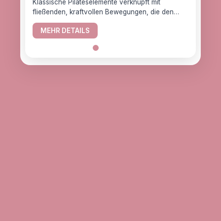
Klassische Pilateselemente verknüpft mit
fließenden, kraftvollen Bewegungen, die den
YogaC
Körper gesund halten.
Yogaw
MEHR DETAILS
das z
ME
alle, d