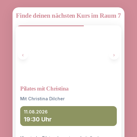
Finde deinen nächsten Kurs im Raum 7
‹
›
Pilates mit Christina
Yoga
entd
Mit Christina Dilcher
Mit 
11.08.2026
19:30 Uhr
12
18