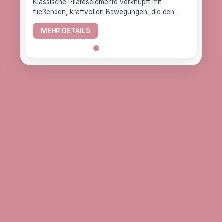
Klassische Pilateselemente verknüpft mit
fließenden, kraftvollen Bewegungen, die den
YogaC
Körper gesund halten.
Yogaw
MEHR DETAILS
das z
ME
alle, d