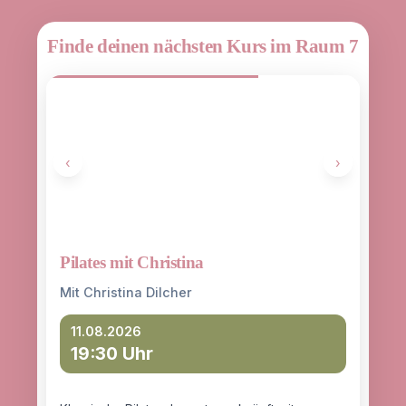
Finde deinen nächsten Kurs im Raum 7
‹
›
Pilates mit Christina
Yoga
entd
Mit Christina Dilcher
Mit 
11.08.2026
19:30 Uhr
12
18