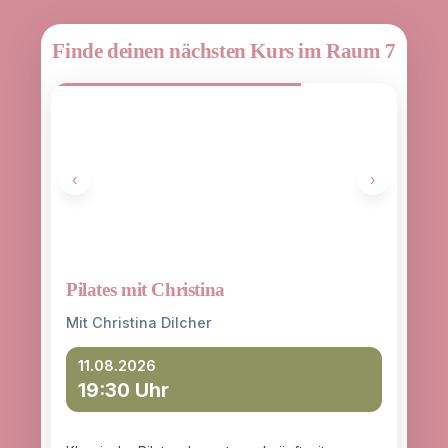
Finde deinen nächsten Kurs im Raum 7
‹
›
Pilates mit Christina
Yoga
entd
Mit Christina Dilcher
Mit 
11.08.2026
19:30 Uhr
12
18