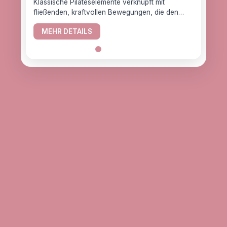
Klassische Pilateselemente verknüpft mit
fließenden, kraftvollen Bewegungen, die den
YogaC
Körper gesund halten.
Yogaw
MEHR DETAILS
das z
ME
alle, d