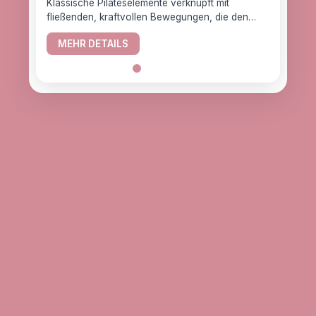
Klassische Pilateselemente verknüpft mit
fließenden, kraftvollen Bewegungen, die den
YogaC
Körper gesund halten.
Yogaw
MEHR DETAILS
das z
ME
alle, d