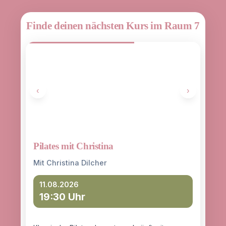
Finde deinen nächsten Kurs im Raum 7
‹
›
Pilates mit Christina
Yoga
entd
Mit Christina Dilcher
Mit 
11.08.2026
19:30 Uhr
12
18