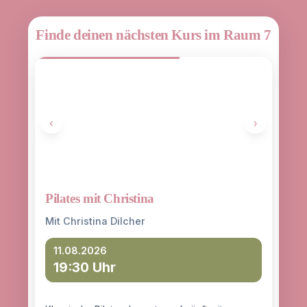
Finde deinen nächsten Kurs im Raum 7
‹
›
Pilates mit Christina
Yoga
entd
Mit Christina Dilcher
Mit 
11.08.2026
19:30 Uhr
12
18