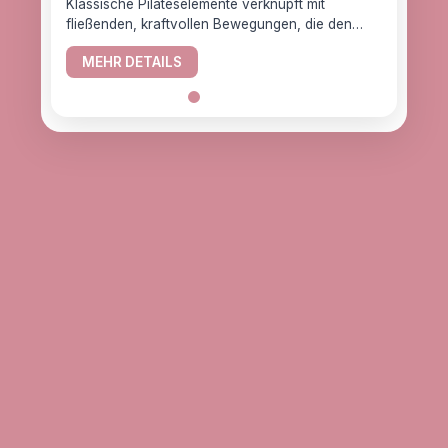
Klassische Pilateselemente verknüpft mit
fließenden, kraftvollen Bewegungen, die den
YogaC
Körper gesund halten.
Yogaw
MEHR DETAILS
das z
ME
alle, d