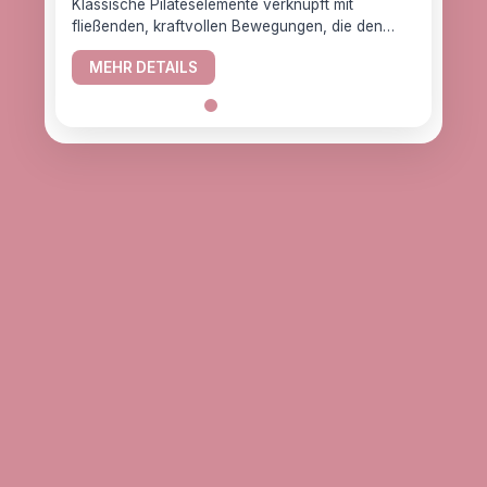
Klassische Pilateselemente verknüpft mit
fließenden, kraftvollen Bewegungen, die den
YogaC
Körper gesund halten.
Yogaw
MEHR DETAILS
das z
ME
alle, d