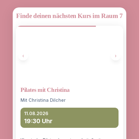
Finde deinen nächsten Kurs im Raum 7
‹
›
Pilates mit Christina
Yoga
entd
Mit Christina Dilcher
Mit 
11.08.2026
19:30 Uhr
12
18