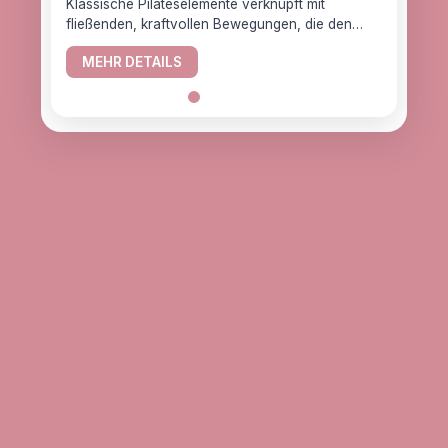
Klassische Pilateselemente verknüpft mit
fließenden, kraftvollen Bewegungen, die den
YogaC
Körper gesund halten.
Yogaw
MEHR DETAILS
das z
ME
alle, d