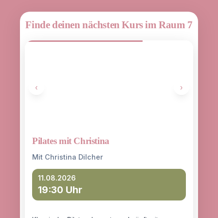
Finde deinen nächsten Kurs im Raum 7
‹
›
Pilates mit Christina
Yoga
entd
Mit Christina Dilcher
Mit 
11.08.2026
19:30 Uhr
12
18