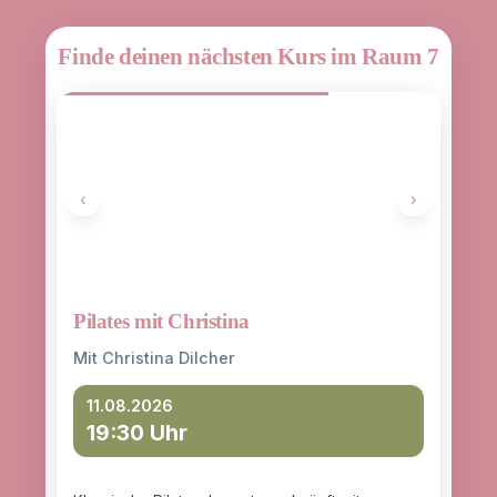
Finde deinen nächsten Kurs im Raum 7
‹
›
Pilates mit Christina
Yoga
entd
Mit Christina Dilcher
Mit 
11.08.2026
19:30 Uhr
12
18