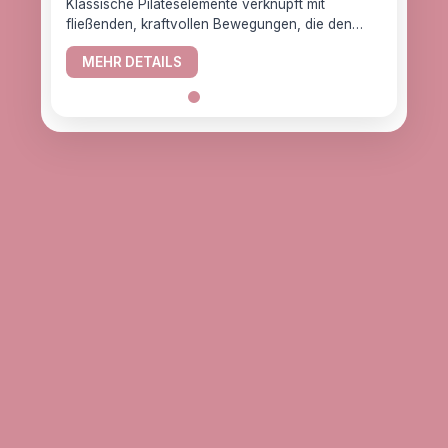
Klassische Pilateselemente verknüpft mit
fließenden, kraftvollen Bewegungen, die den
YogaC
Körper gesund halten.
Yogaw
MEHR DETAILS
das z
ME
alle, d