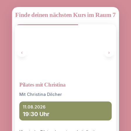
Finde deinen nächsten Kurs im Raum 7
‹
›
Pilates mit Christina
Yoga
entd
Mit Christina Dilcher
Mit 
11.08.2026
19:30 Uhr
12
18