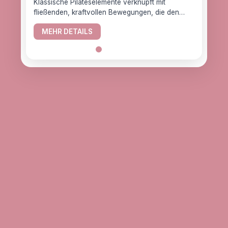
Klassische Pilateselemente verknüpft mit
fließenden, kraftvollen Bewegungen, die den
YogaC
Körper gesund halten.
Yogaw
MEHR DETAILS
das z
ME
alle, d