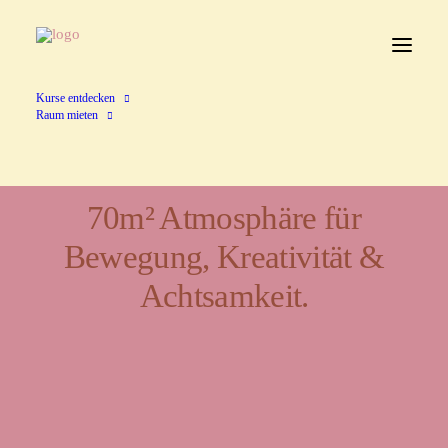
Kurse entdecken
Raum mieten
70m² Atmosphäre für
Bewegung, Kreativität &
Achtsamkeit.
Ein Ort für Vielfalt und
Begegnung.