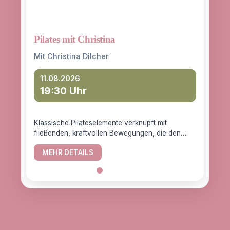
Pilates mit Christina
Yoga
entd
Mit Christina Dilcher
Mit 
11.08.2026
19:30 Uhr
12
18
Klassische Pilateselemente verknüpft mit
fließenden, kraftvollen Bewegungen, die den
YogaC
Körper gesund halten.
Yogaw
MEHR DETAILS
das z
ME
alle, d