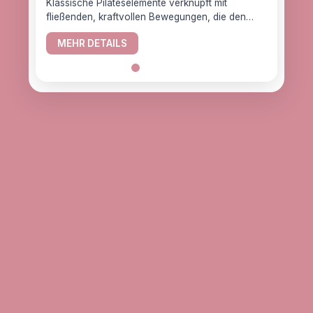
Klassische Pilateselemente verknüpft mit
fließenden, kraftvollen Bewegungen, die den
YogaC
Körper gesund halten.
Yogaw
MEHR DETAILS
das z
ME
alle, d