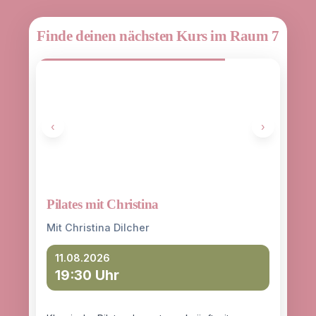
Finde deinen nächsten Kurs im Raum 7
‹
›
Pilates mit Christina
Yoga
entd
Mit Christina Dilcher
Mit 
11.08.2026
19:30 Uhr
12
18