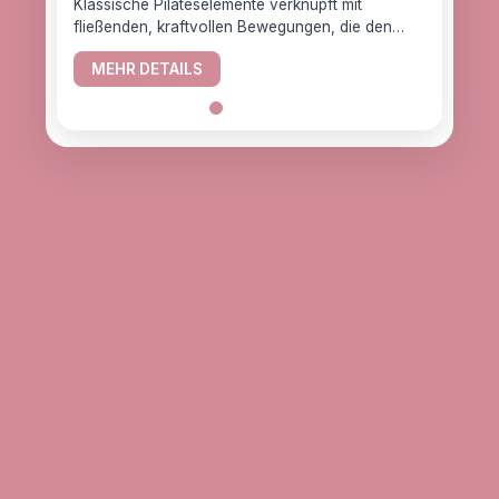
Klassische Pilateselemente verknüpft mit
fließenden, kraftvollen Bewegungen, die den
YogaC
Körper gesund halten.
Yogaw
MEHR DETAILS
das z
ME
alle, d