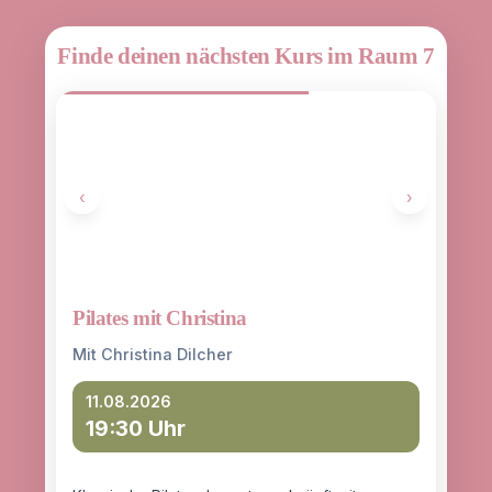
Finde deinen nächsten Kurs im Raum 7
‹
›
Pilates mit Christina
Yoga
entd
Mit Christina Dilcher
Mit 
11.08.2026
19:30 Uhr
12
18