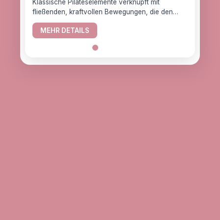
Klassische Pilateselemente verknüpft mit
fließenden, kraftvollen Bewegungen, die den
YogaC
Körper gesund halten.
Yogaw
MEHR DETAILS
das z
ME
alle, d