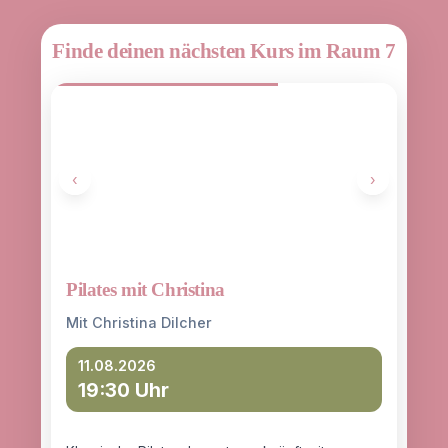
Finde deinen nächsten Kurs im Raum 7
‹
›
Pilates mit Christina
Yoga
entd
Mit Christina Dilcher
Mit 
11.08.2026
19:30 Uhr
12
18