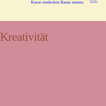
Kurse entdecken
Raum mieten
reativität
egnung.