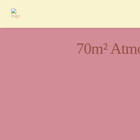
70m² Atmo
Ein Or