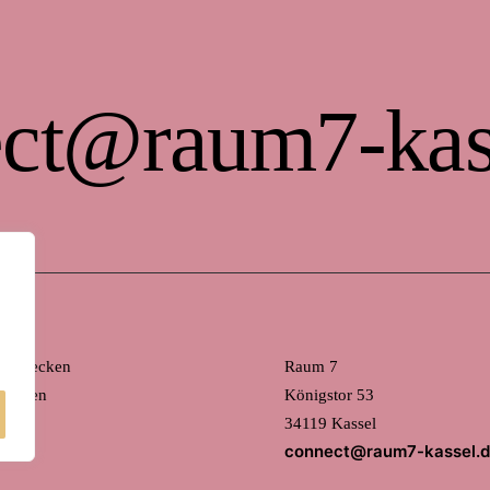
ct@raum7-kas
 entdecken
Raum 7
mieten
Königstor 53
34119 Kassel
connect@raum7-kassel.