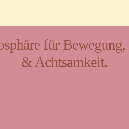
sphäre für Bewegung, K
& Achtsamkeit.
t für Vielfalt und Beg