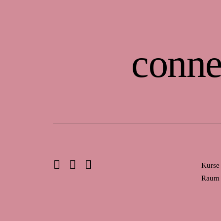
conne
Kurse
Raum 