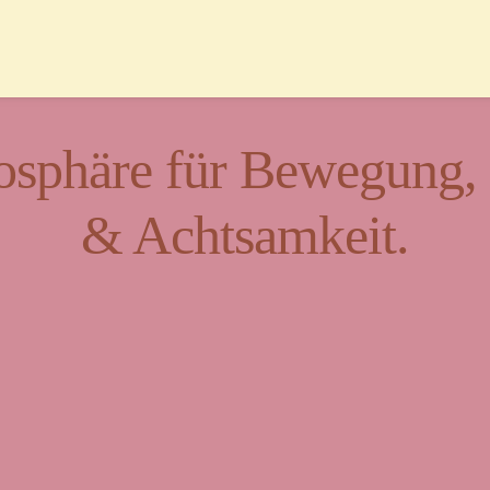
sphäre für Bewegung, K
& Achtsamkeit.
t für Vielfalt und Beg