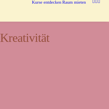
Kurse entdecken
Raum mieten
reativität
egnung.