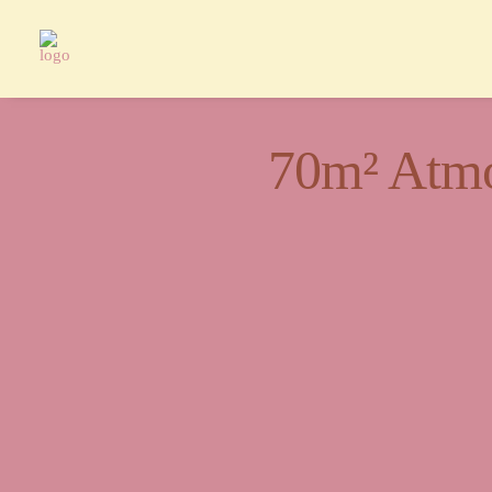
70m² Atmo
Ein Or