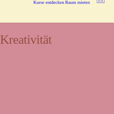
Kurse entdecken
Raum mieten
reativität
egnung.