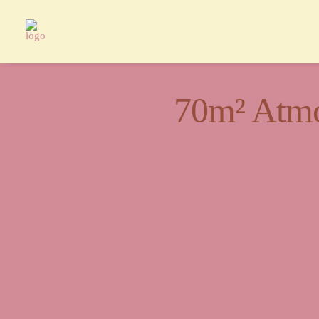
70m² Atmo
Ein Or