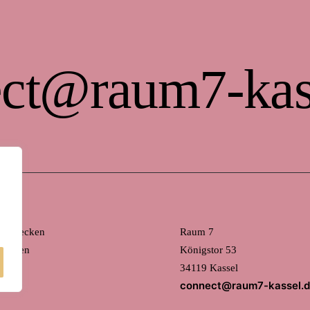
ct@raum7-kas
 entdecken
Raum 7
mieten
Königstor 53
34119 Kassel
connect@raum7-kassel.