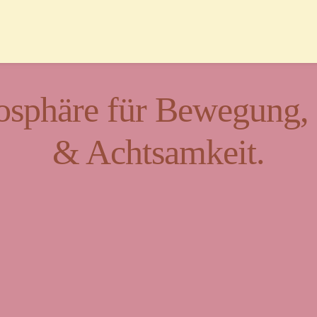
sphäre für Bewegung, K
& Achtsamkeit.
t für Vielfalt und Beg