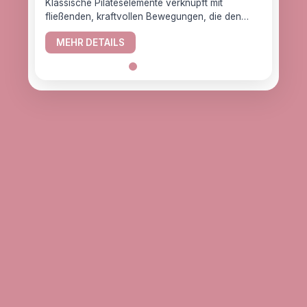
Klassische Pilateselemente verknüpft mit
fließenden, kraftvollen Bewegungen, die den
YogaC
Körper gesund halten.
Yogaw
MEHR DETAILS
das z
ME
alle, d