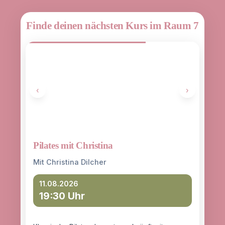
Finde deinen nächsten Kurs im Raum 7
‹
›
Pilates mit Christina
Yoga
entd
Mit Christina Dilcher
Mit 
11.08.2026
19:30 Uhr
12
18