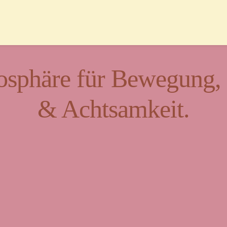
sphäre für Bewegung, K
& Achtsamkeit.
t für Vielfalt und Beg