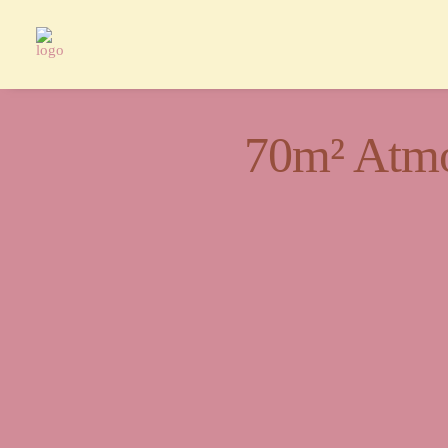
70m² Atmo
Ein Or