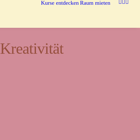
Kurse entdecken
Raum mieten
reativität
egnung.