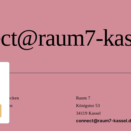
ct@raum7-kas
 entdecken
Raum 7
mieten
Königstor 53
34119 Kassel
connect@raum7-kassel.