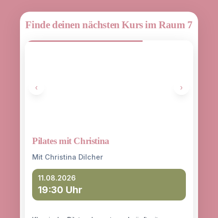
Finde deinen nächsten Kurs im Raum 7
‹
›
Pilates mit Christina
Yoga
entd
Mit Christina Dilcher
Mit 
11.08.2026
19:30 Uhr
12
18