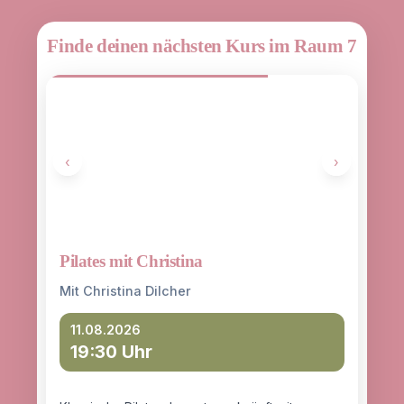
Finde deinen nächsten Kurs im Raum 7
‹
›
Pilates mit Christina
Yoga
entd
Mit Christina Dilcher
Mit 
11.08.2026
19:30 Uhr
12
18