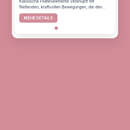
Klassische Pilateselemente verknüpft mit
fließenden, kraftvollen Bewegungen, die den
YogaC
Körper gesund halten.
Yogaw
MEHR DETAILS
das z
ME
alle, d