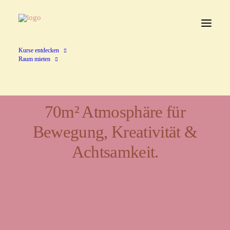
Kurse entdecken
Raum mieten
70m² Atmosphäre für
Bewegung, Kreativität &
Achtsamkeit.
Ein Ort für Vielfalt und
Begegnung.