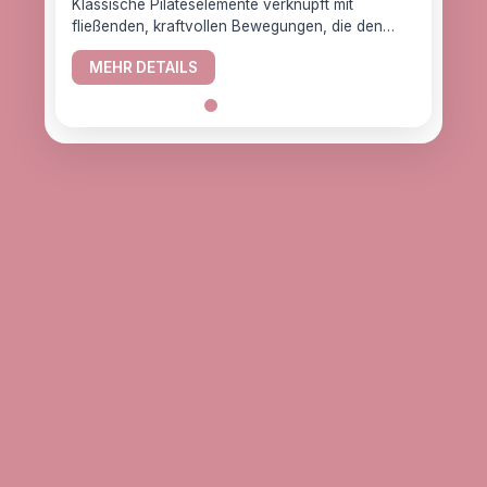
Klassische Pilateselemente verknüpft mit
fließenden, kraftvollen Bewegungen, die den
YogaC
Körper gesund halten.
Yogaw
MEHR DETAILS
das z
ME
alle, d