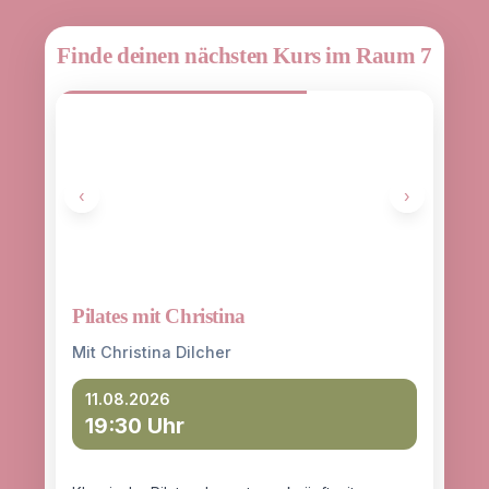
Finde deinen nächsten Kurs im Raum 7
‹
›
Pilates mit Christina
Yoga
entd
Mit Christina Dilcher
Mit 
11.08.2026
19:30 Uhr
12
18