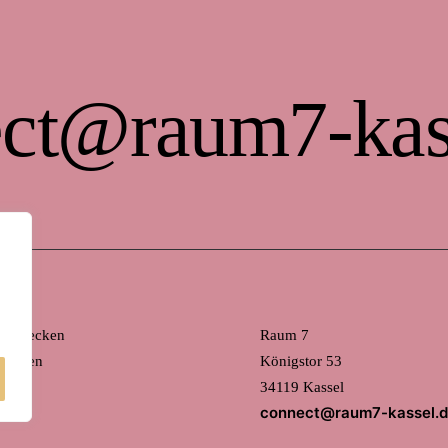
ct@raum7-kas
 entdecken
Raum 7
mieten
Königstor 53
34119 Kassel
connect@raum7-kassel.