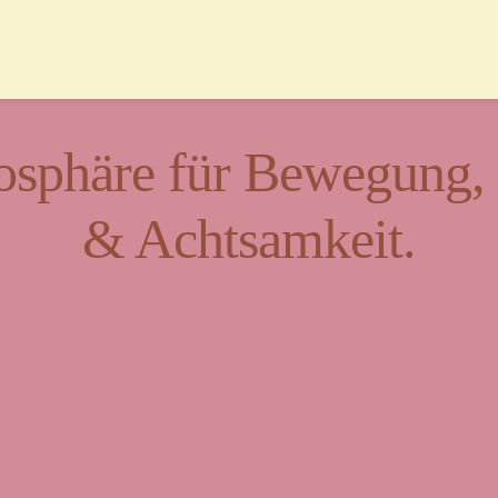
sphäre für Bewegung, K
& Achtsamkeit.
t für Vielfalt und Beg