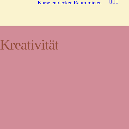
Kurse entdecken
Raum mieten
reativität
egnung.