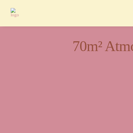
70m² Atmo
Ein Or