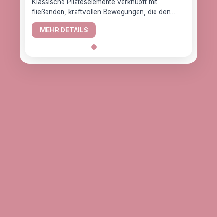
Klassische Pilateselemente verknüpft mit
fließenden, kraftvollen Bewegungen, die den
YogaC
Körper gesund halten.
Yogaw
MEHR DETAILS
das z
ME
alle, d