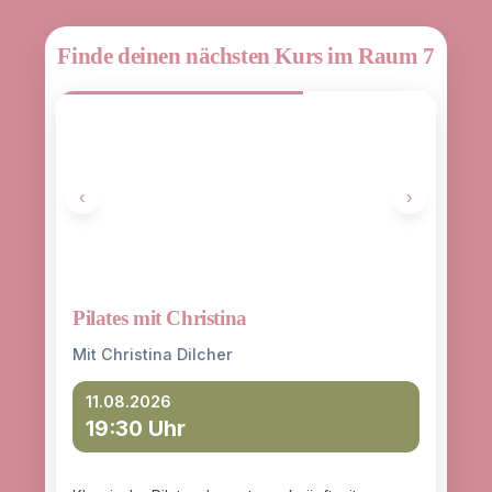
Finde deinen nächsten Kurs im Raum 7
‹
›
Pilates mit Christina
Yoga
entd
Mit Christina Dilcher
Mit 
11.08.2026
19:30 Uhr
12
18