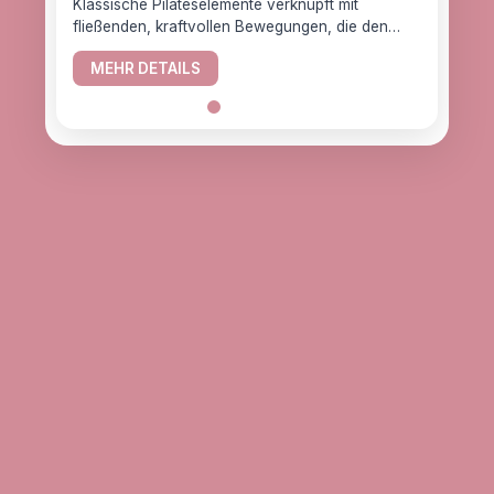
Klassische Pilateselemente verknüpft mit
fließenden, kraftvollen Bewegungen, die den
YogaC
Körper gesund halten.
Yogaw
MEHR DETAILS
das z
ME
alle, d