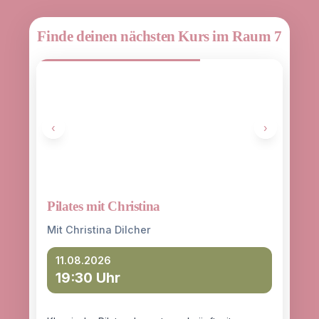
Finde deinen nächsten Kurs im Raum 7
‹
›
Pilates mit Christina
Yoga
entd
Mit Christina Dilcher
Mit 
11.08.2026
19:30 Uhr
12
18