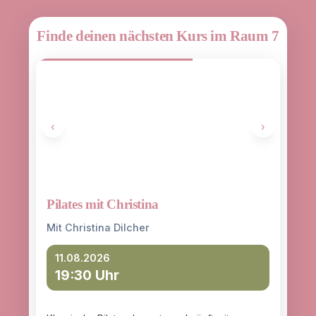
Finde deinen nächsten Kurs im Raum 7
‹
›
Pilates mit Christina
Yoga
entd
Mit Christina Dilcher
Mit 
11.08.2026
19:30 Uhr
12
18