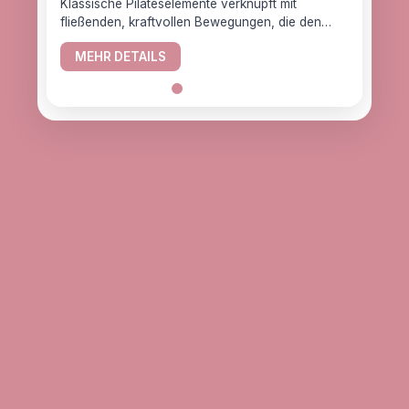
Klassische Pilateselemente verknüpft mit
fließenden, kraftvollen Bewegungen, die den
YogaC
Körper gesund halten.
Yogaw
MEHR DETAILS
das z
ME
alle, d