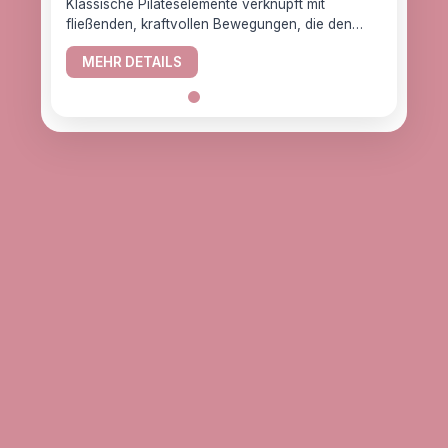
Klassische Pilateselemente verknüpft mit
fließenden, kraftvollen Bewegungen, die den
YogaC
Körper gesund halten.
Yogaw
MEHR DETAILS
das z
ME
alle, d