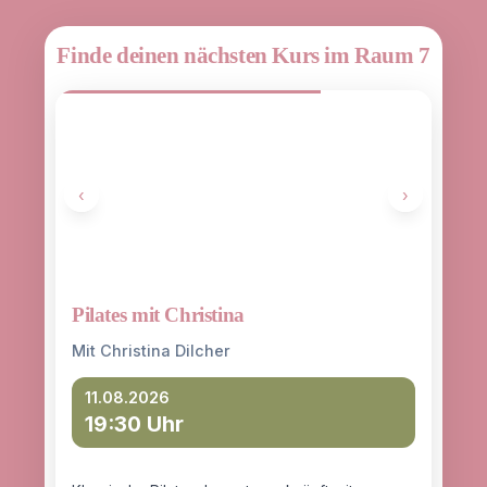
Finde deinen nächsten Kurs im Raum 7
‹
›
Pilates mit Christina
Yoga
entd
Mit Christina Dilcher
Mit 
11.08.2026
19:30 Uhr
12
18