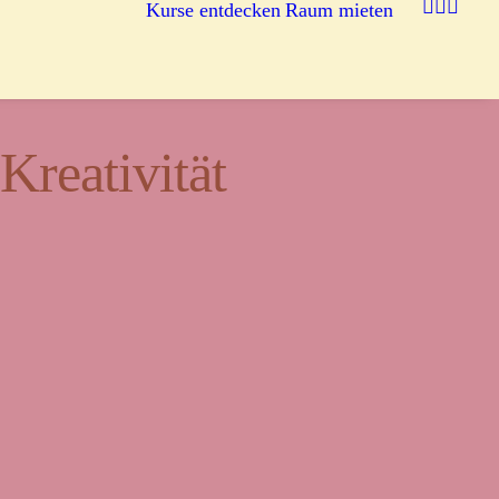
Kurse entdecken
Raum mieten
reativität
egnung.