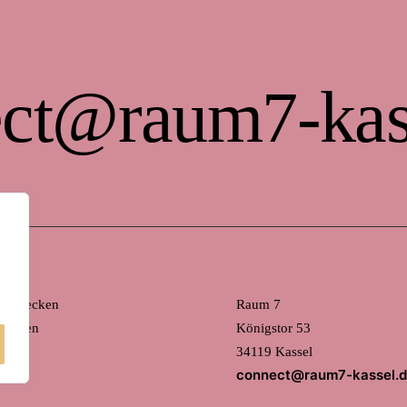
ct@raum7-kas
 entdecken
Raum 7
mieten
Königstor 53
34119 Kassel
connect@raum7-kassel.