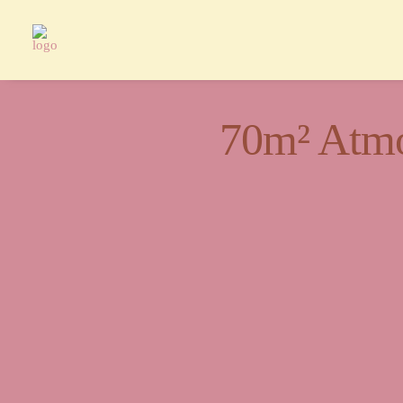
70m² Atmo
Ein Or