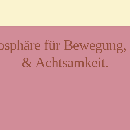
sphäre für Bewegung, K
& Achtsamkeit.
t für Vielfalt und Beg