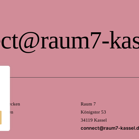
ct@raum7-kas
 entdecken
Raum 7
mieten
Königstor 53
34119 Kassel
connect@raum7-kassel.