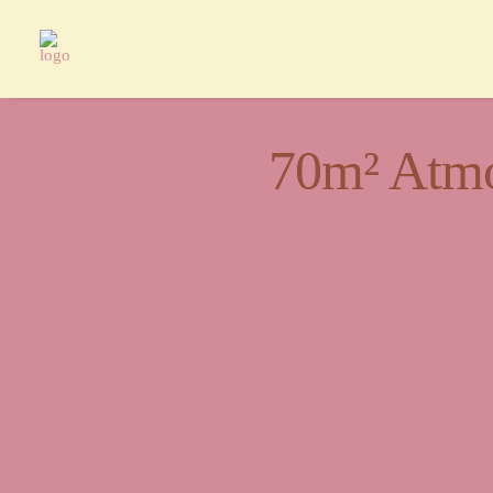
70m² Atmo
Ein Or