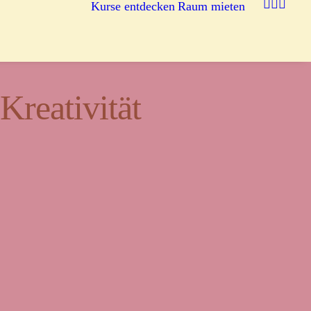
Kurse entdecken
Raum mieten
reativität
egnung.