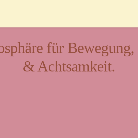
sphäre für Bewegung, K
& Achtsamkeit.
t für Vielfalt und Beg