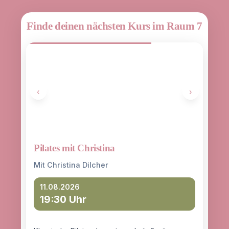
Finde deinen nächsten Kurs im Raum 7
‹
›
Pilates mit Christina
Yoga
entd
Mit Christina Dilcher
Mit 
11.08.2026
19:30 Uhr
12
18