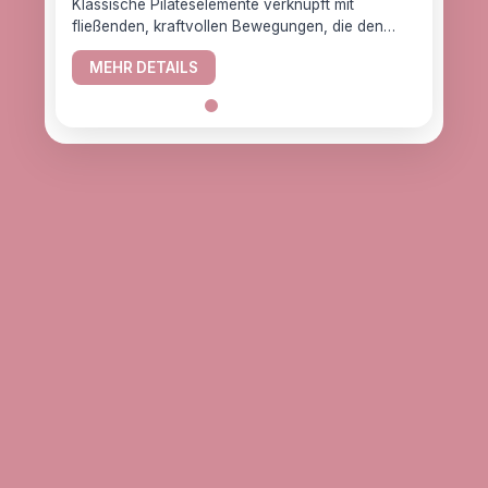
Klassische Pilateselemente verknüpft mit
fließenden, kraftvollen Bewegungen, die den
YogaC
Körper gesund halten.
Yogaw
MEHR DETAILS
das z
ME
alle, d