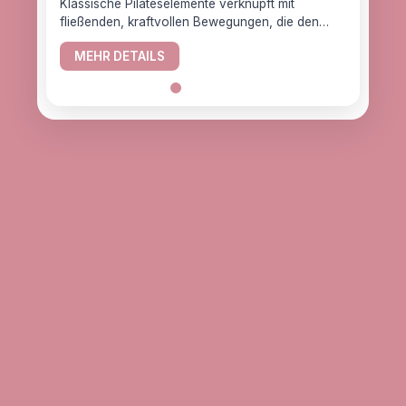
Klassische Pilateselemente verknüpft mit
fließenden, kraftvollen Bewegungen, die den
YogaC
Körper gesund halten.
Yogaw
MEHR DETAILS
das z
ME
alle, d