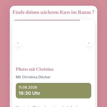
Finde deinen nächsten Kurs im Raum 7
‹
›
Pilates mit Christina
Yoga
entd
Mit Christina Dilcher
Mit 
11.08.2026
19:30 Uhr
12
18