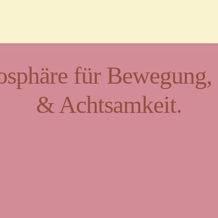
sphäre für Bewegung, K
& Achtsamkeit.
t für Vielfalt und Beg