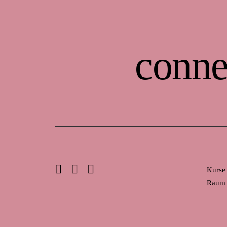
conne
Kurse
Raum 