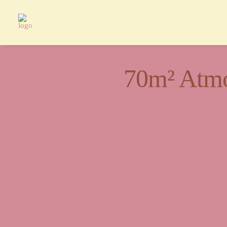
70m² Atmo
Ein Or