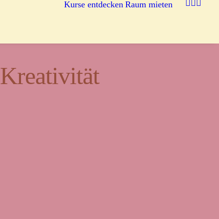
Kurse entdecken
Raum mieten
reativität
egnung.