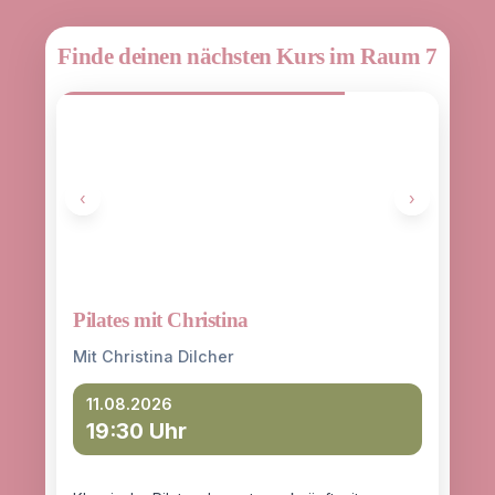
Finde deinen nächsten Kurs im Raum 7
‹
›
Pilates mit Christina
Yoga
entd
Mit Christina Dilcher
Mit 
11.08.2026
19:30 Uhr
12
18