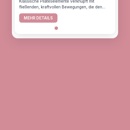
Klassische Pilateselemente verknüpft mit
fließenden, kraftvollen Bewegungen, die den
YogaC
Körper gesund halten.
Yogaw
MEHR DETAILS
das z
ME
alle, d