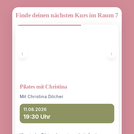
Finde deinen nächsten Kurs im Raum 7
‹
›
Pilates mit Christina
Yoga
entd
Mit Christina Dilcher
Mit 
11.08.2026
19:30 Uhr
12
18