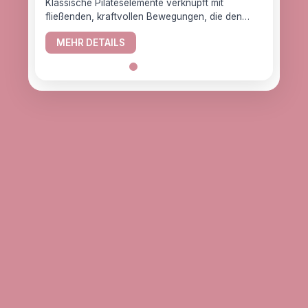
Klassische Pilateselemente verknüpft mit
fließenden, kraftvollen Bewegungen, die den
YogaC
Körper gesund halten.
Yogaw
MEHR DETAILS
das z
ME
alle, d