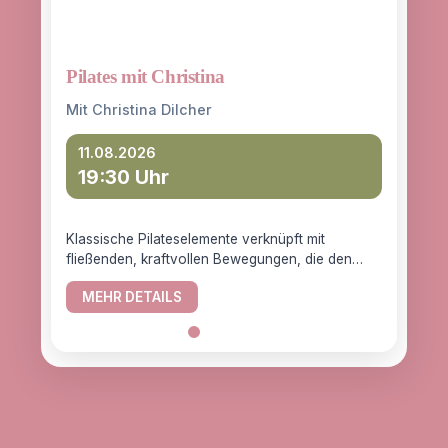
Pilates mit Christina
Yoga
entd
Mit Christina Dilcher
Mit 
11.08.2026
19:30 Uhr
12
18
Klassische Pilateselemente verknüpft mit
fließenden, kraftvollen Bewegungen, die den
YogaC
Körper gesund halten.
Yogaw
MEHR DETAILS
das z
ME
alle, d