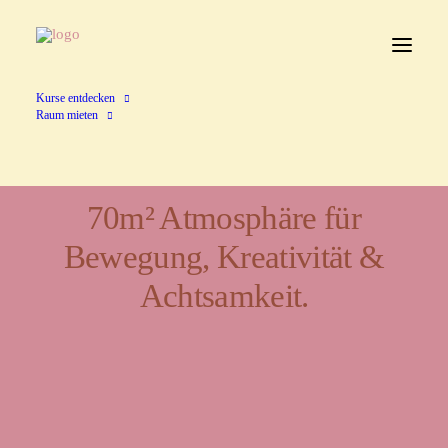
Kurse entdecken
Raum mieten
70m² Atmosphäre für
Bewegung, Kreativität &
Achtsamkeit.
Ein Ort für Vielfalt und
Begegnung.