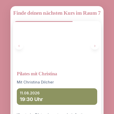
Finde deinen nächsten Kurs im Raum 7
‹
›
Pilates mit Christina
Yoga
entd
Mit Christina Dilcher
Mit 
11.08.2026
19:30 Uhr
12
18