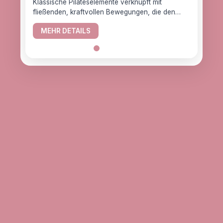
Klassische Pilateselemente verknüpft mit
fließenden, kraftvollen Bewegungen, die den
YogaC
Körper gesund halten.
Yogaw
MEHR DETAILS
das z
ME
alle, d