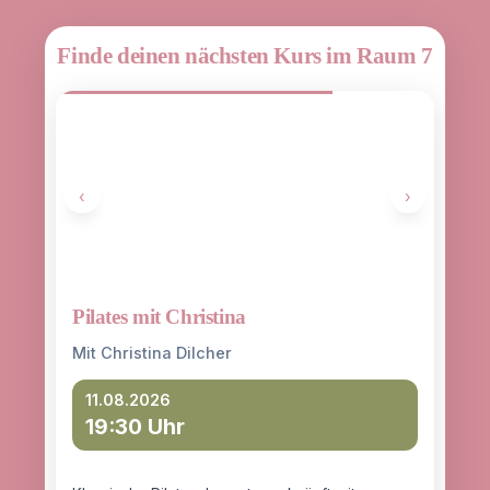
Finde deinen nächsten Kurs im Raum 7
‹
›
Pilates mit Christina
Yoga
entd
Mit Christina Dilcher
Mit 
11.08.2026
19:30 Uhr
12
18