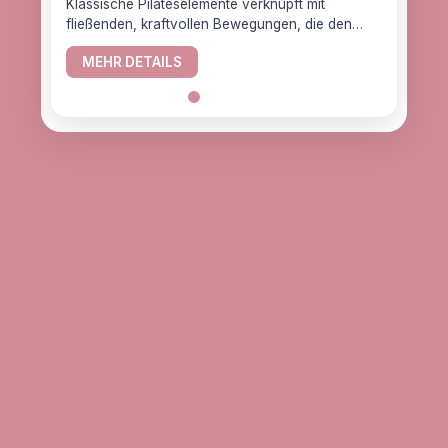
Klassische Pilateselemente verknüpft mit
fließenden, kraftvollen Bewegungen, die den
YogaC
Körper gesund halten.
Yogaw
MEHR DETAILS
das z
ME
alle, d