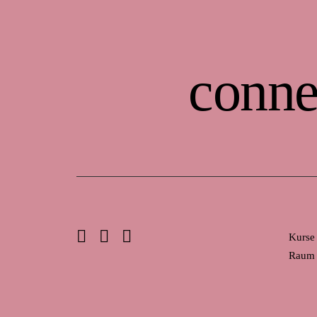
conne
Kurse
Raum 