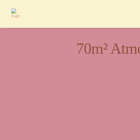
70m² Atmo
Ein Or