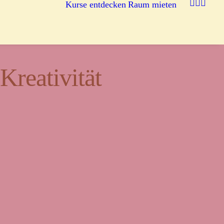
Kurse entdecken
Raum mieten
reativität
egnung.