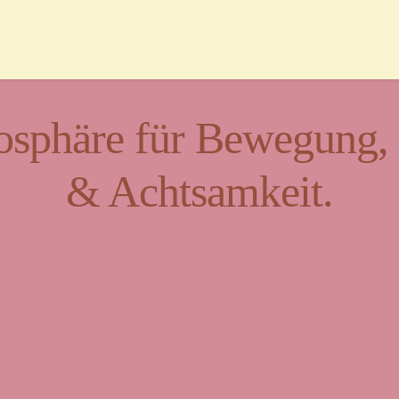
sphäre für Bewegung, K
& Achtsamkeit.
t für Vielfalt und Beg