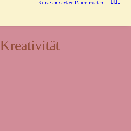
Kurse entdecken
Raum mieten
reativität
egnung.