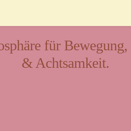
sphäre für Bewegung, K
& Achtsamkeit.
t für Vielfalt und Beg