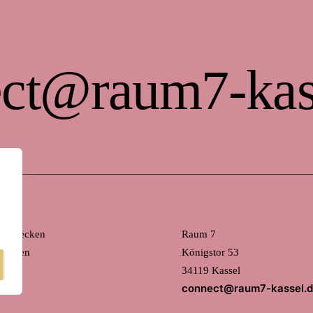
ct@raum7-kas
 entdecken
Raum 7
mieten
Königstor 53
34119 Kassel
connect@raum7-kassel.