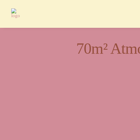
70m² Atmo
Ein Or