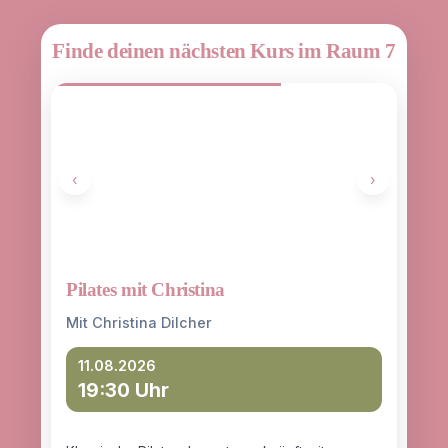
Finde deinen nächsten Kurs im Raum 7
‹
›
Pilates mit Christina
Yoga
entd
Mit Christina Dilcher
Mit 
11.08.2026
19:30 Uhr
12
18