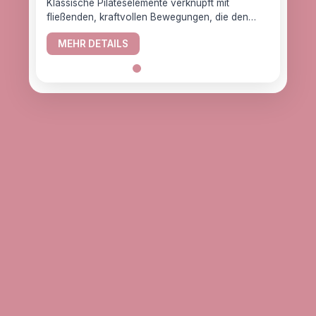
Klassische Pilateselemente verknüpft mit
fließenden, kraftvollen Bewegungen, die den
YogaC
Körper gesund halten.
Yogaw
MEHR DETAILS
das z
ME
alle, d